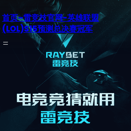
首页–雷竞技官网-英雄联盟
(LOL)S15预测总决赛冠军