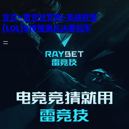
首页–雷竞技官网-英雄联盟
(LOL)S15预测总决赛冠军