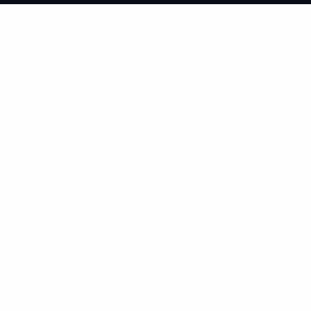
跳
至
内
容
雷竞技网站_雷竞技官网
_2024雷竞技官网