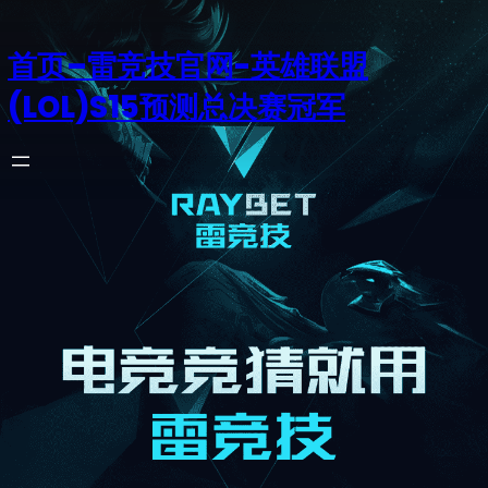
首页–雷竞技官网-英雄联盟
(LOL)S15预测总决赛冠军