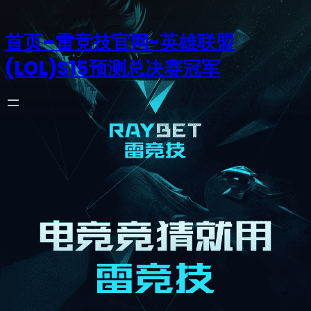
首页–雷竞技官网-英雄联盟
(LOL)S15预测总决赛冠军