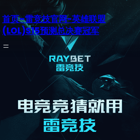
首页–雷竞技官网-英雄联盟
(LOL)S15预测总决赛冠军