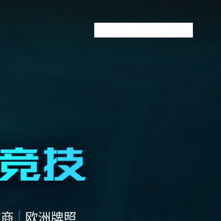
VCT全球赛
无畏契约下注