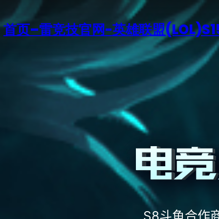
首页–雷竞技官网-英雄联盟(LOL)S