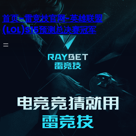
首页–雷竞技官网-英雄联盟
(LOL)S15预测总决赛冠军