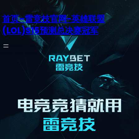
首页–雷竞技官网-英雄联盟
(LOL)S15预测总决赛冠军