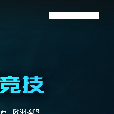
VCT全球赛
无畏契约下注