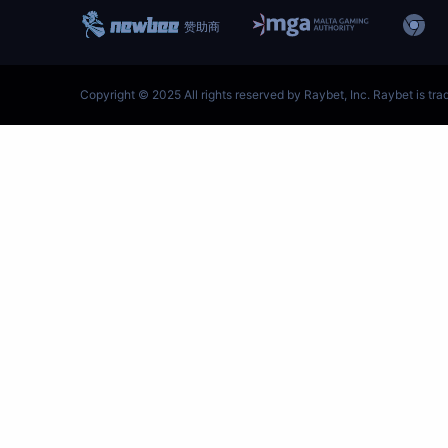
跳
至
内
容