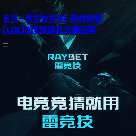
首页–雷竞技官网-英雄联盟
(LOL)S15预测总决赛冠军