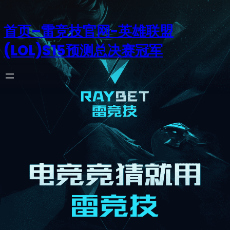
首页–雷竞技官网-英雄联盟
(LOL)S15预测总决赛冠军