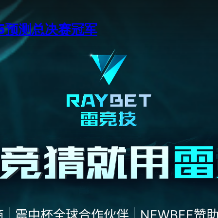
15预测总决赛冠军