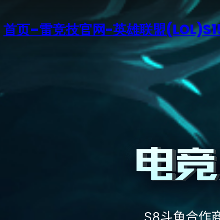
首页–雷竞技官网-英雄联盟(LOL)S