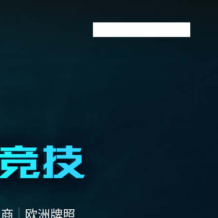
VCT全球赛
无畏契约下注