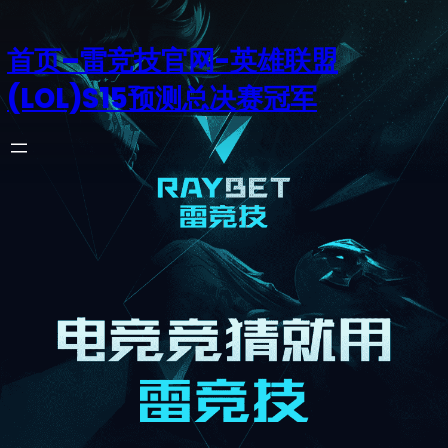
首页–雷竞技官网-英雄联盟
(LOL)S15预测总决赛冠军