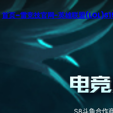
首页–雷竞技官网-英雄联盟(LOL)S