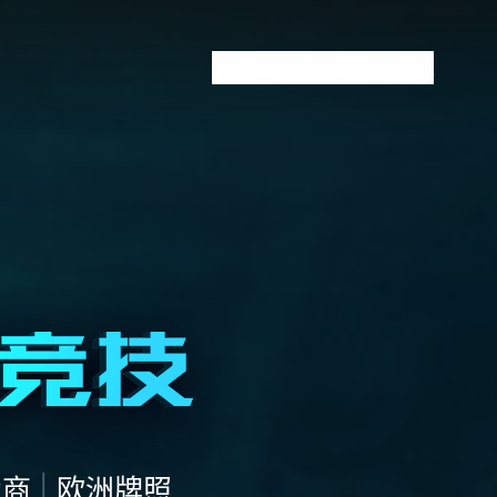
VCT全球赛
无畏契约下注