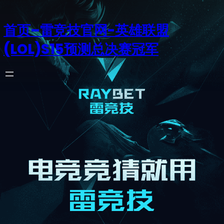
首页–雷竞技官网-英雄联盟
(LOL)S15预测总决赛冠军