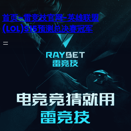
首页–雷竞技官网-英雄联盟
(LOL)S15预测总决赛冠军