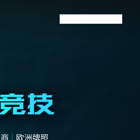
VCT全球赛
无畏契约下注