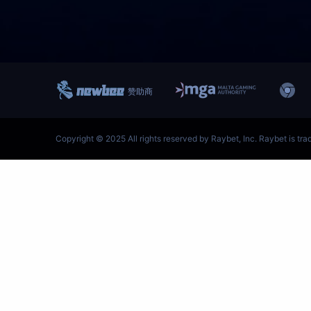
跳
至
内
容