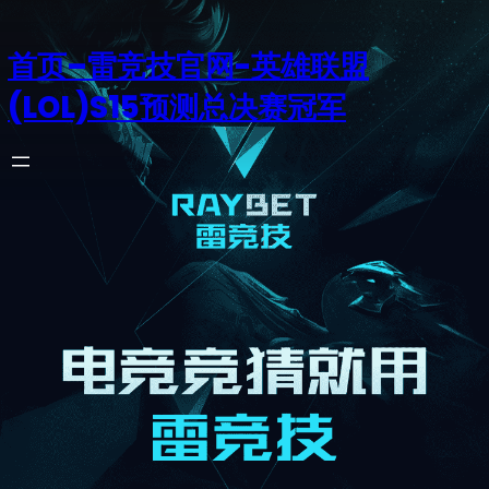
首页–雷竞技官网-英雄联盟
(LOL)S15预测总决赛冠军