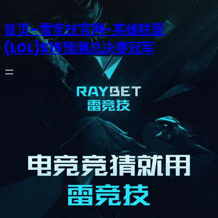
首页–雷竞技官网-英雄联盟
(LOL)S15预测总决赛冠军