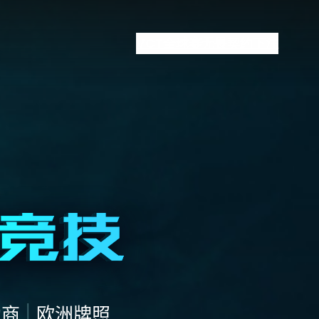
VCT全球赛
无畏契约下注