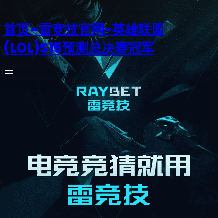
首页–雷竞技官网-英雄联盟
(LOL)S15预测总决赛冠军