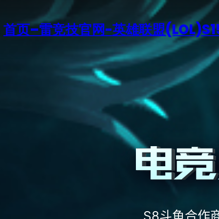
首页–雷竞技官网-英雄联盟(LOL)S