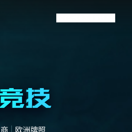
VCT全球赛
无畏契约下注