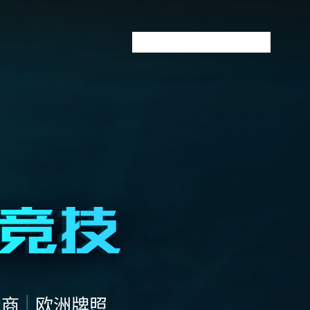
VCT全球赛
无畏契约下注