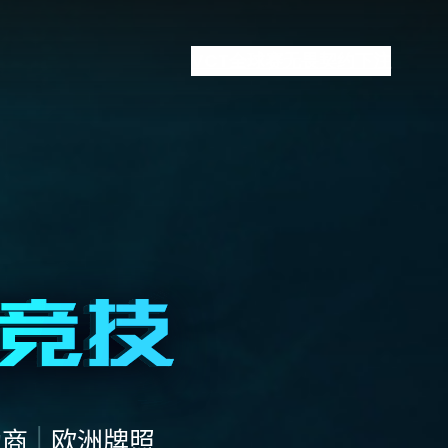
VCT全球赛
无畏契约下注