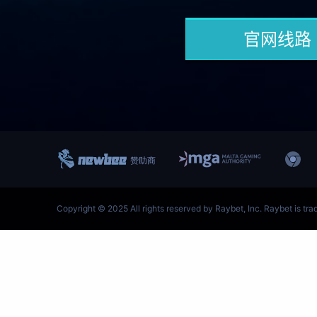
跳
至
内
容