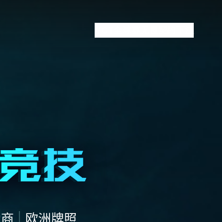
VCT全球赛
无畏契约下注