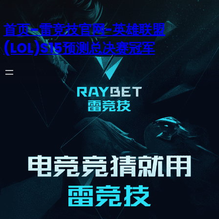
首页–雷竞技官网-英雄联盟
(LOL)S15预测总决赛冠军