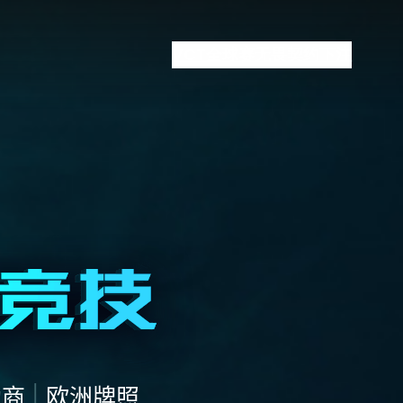
VCT全球赛
无畏契约下注