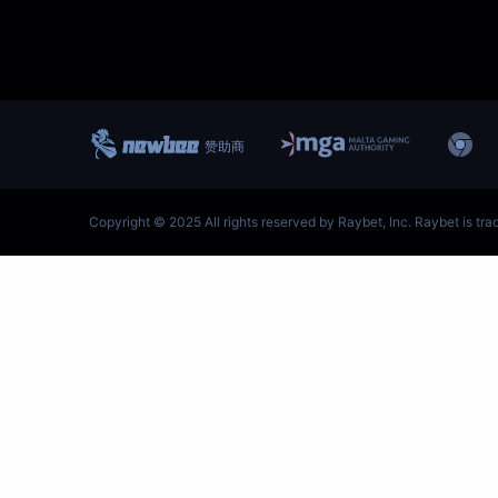
跳
至
内
容